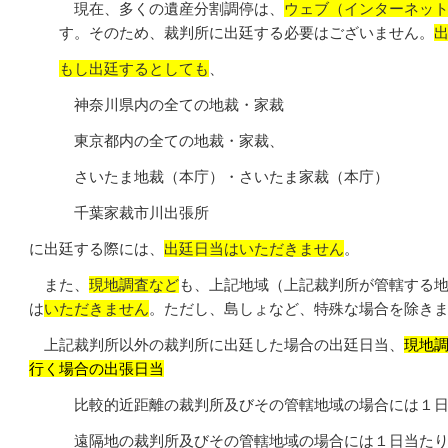
現在、多くの遺産分割調停は、
ウェブ（インターネッ
す。そのため、裁判所に出廷する必要はございません。
もし出廷するとしても
、
神奈川県内の全ての地裁・家裁
東京都内の全ての地裁・家裁、
さいたま地裁（本庁）・さいたま家裁（本庁）
千葉家裁市川出張所
に出廷する際には、
出廷日当はいただきません
。
また、
現地調査など
も、上記地域（上記裁判所が管轄する
は
いただきません
。ただし、島しょなど、特殊な場合を除き
上記裁判所以外の裁判所に出廷した場合の出廷日当、
現地
行く場合の出張日当
比較的近距離の裁判所及びその管轄地域の場合には１日
遠隔地の裁判所及びその管轄地域の場合には１日当たり