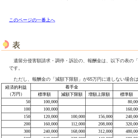
このページの一番上へ
表
遺留分侵害額請求・調停・訴訟の、報酬金は、以下の表の「
です。
ただし、報酬金の「減額下限額」が65万円に達しない場合は
着
手
金
経済的
利益
（
万円
）
標準額
減額
下限
額
増額
上限額
標準額
50
100,000
80,00
100
100,000
160,00
150
120,000
100,000
156,000
240,00
200
160,000
112,000
208,000
320,00
300
240,000
168,000
312,000
480,00