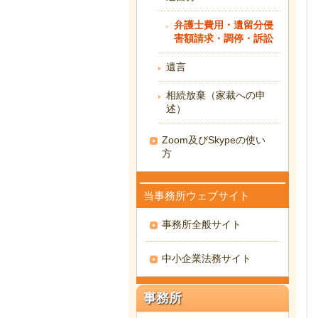
弁護士費用・遺留分侵
害額請求・調停・訴訟
遺言
相続放棄（家裁への申
述）
Zoom及びSkypeの使い
方
当事務所ウェブサイト
事務所全般サイト
中小企業法務サイト
事務所