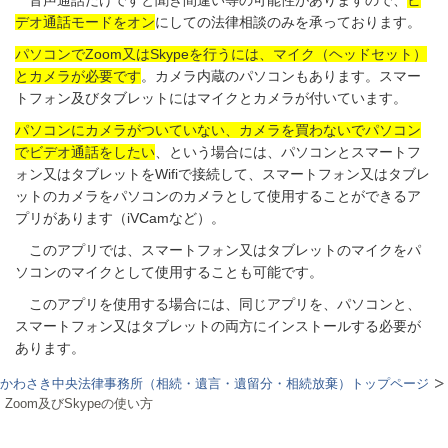
音声通話だけですと聞き間違い等の可能性がありますので、
ビ
デオ通話モードをオン
にしての法律相談のみを承っております。
パソコンでZoom又はSkypeを行うには、マイク（ヘッドセット）
とカメラが必要です
。カメラ内蔵のパソコンもあります。スマー
トフォン及びタブレットにはマイクとカメラが付いています。
パソコンにカメラがついていない、カメラを買わないでパソコン
でビデオ通話をしたい
、という場合には、パソコンとスマートフ
ォン又はタブレットをWifiで接続して、スマートフォン又はタブレ
ットのカメラをパソコンのカメラとして使用することができるア
プリがあります（iVCamなど）。
このアプリでは、スマートフォン又はタブレットのマイクをパ
ソコンのマイクとして使用することも可能です。
このアプリを使用する場合には、同じアプリを、パソコンと、
スマートフォン又はタブレットの両方にインストールする必要が
あります。
かわさき中央法律事務所（相続・遺言・遺留分・相続放棄）トップページ
Zoom及びSkypeの使い方