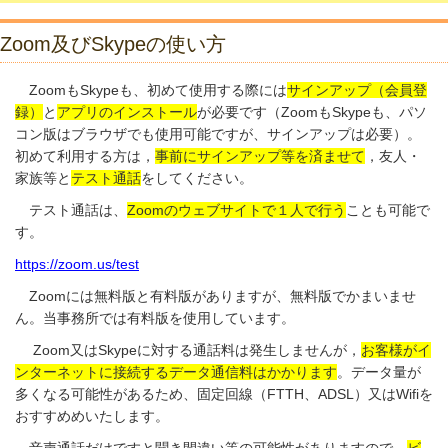
Zoom及びSkypeの使い方
ZoomもSkypeも、初めて使用する際には
サインアップ（会員登
録）
と
アプリのインストール
が必要です（ZoomもSkypeも、パソ
コン版はブラウザでも使用可能ですが、サインアップは必要）。
初めて利用する方は，
事前にサインアップ等を済ませて
，友人・
家族等と
テスト通話
をしてください。
テスト通話は、
Zoomのウェブサイトで１人で行う
ことも可能で
す。
https://zoom.us/test
Zoomには無料版と有料版がありますが、無料版でかまいませ
ん。当事務所では有料版を使用しています。
Zoom又はSkypeに対する通話料は発生しませんが，
お客様がイ
ンターネットに接続するデータ通信料はかかります
。データ量が
多くなる可能性があるため、固定回線（FTTH、ADSL）又はWifiを
おすすめめいたします。