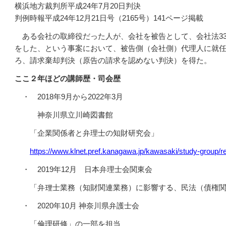
横浜地方裁判所平成24年7月20日判決
判例時報平成24年12月21日号（2165号）141ページ掲載
ある会社の取締役だった人が、会社を被告として、会社法33
をした、という事案において、被告側（会社側）代理人に就
ろ、請求棄却判決（原告の請求を認めない判決）を得た。
ここ２年ほどの講師歴・司会歴
・ 2018年9月から2022年3月
神奈川県立川崎図書館
「企業関係者と弁理士の知財研究会」
https://www.klnet.pref.kanagawa.jp/kawasaki/study-group/re
・ 2019年12月 日本弁理士会関東会
「
弁理士業務（知財関連業務）に影響する、民法（債権
・ 2020年10月 神奈川県弁護士会
「倫理研修」の一部を担当