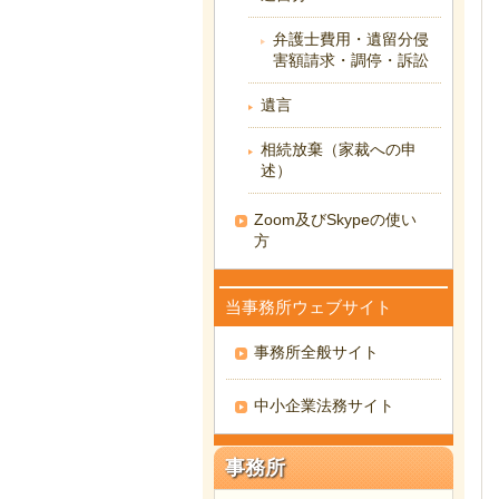
弁護士費用・遺留分侵
害額請求・調停・訴訟
遺言
相続放棄（家裁への申
述）
Zoom及びSkypeの使い
方
当事務所ウェブサイト
事務所全般サイト
中小企業法務サイト
事務所